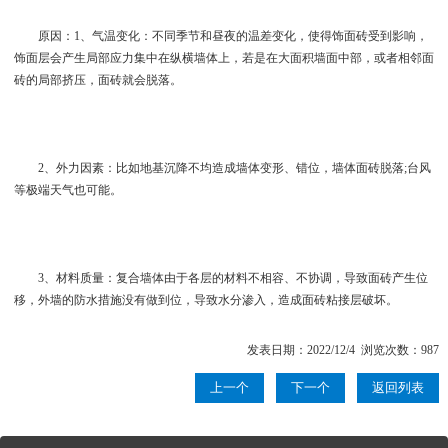
原因：1、气温变化：不同季节和昼夜的温差变化，使得饰面砖受到影响，
饰面层会产生局部应力集中在纵横墙体上，若是在大面积墙面中部，或者相邻面
砖的局部挤压，面砖就会脱落。
2、外力因素：比如地基沉降不均造成墙体变形、错位，墙体面砖脱落;台风
等极端天气也可能。
3、材料质量：复合墙体由于各层的材料不相容、不协调，导致面砖产生位
移，外墙的防水措施没有做到位，导致水分渗入，造成面砖粘接层破坏。
发表日期：2022/12/4 浏览次数：987
上一个
下一个
返回列表