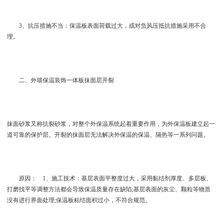
3、抗压措施不当：保温板表面荷载过大，或对负风压抵抗措施采用不合
理。
二、外墙保温装饰一体板抹面层开裂
抹面砂浆又称抗裂砂浆，对整个外保温系统起着重要作用，为外保温板建立起一
道可靠的保护层。开裂的抹面层无法解决外保温的保温、隔热等一系列问题。
原因： 1、施工技术：基层表面平整度过大，采用黏结剂厚度、多层板、
打磨找平等调整方法都会导致保温质量存在缺陷;基层表面的灰尘、颗粒等物质
没有进行界面处理;保温板粘结面积过小，不符合规范。