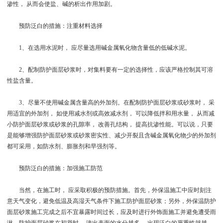
渗性， 从而会使盐、碱的析出作用加剧。
预防泛白的措施：注重材料选择
1、在选用水泥时， 应尽量选用碱金属氧化物含量低的低碱水泥。
2、配制防护面层砂浆时，对集料要有一定的选择性，应该严格控制其可溶
性盐含量。
3、尽量不使用碱金属含量高的外加剂。在配制防护面层砂浆或砂浆时， 采
用适宜的外加剂， 如使用减水剂或高效减水剂， 可以降低拌和用水量， 从而减
小防护面层砂浆或砂浆的孔隙率， 改善孔结构， 提高抗渗性能。可以说，只要
是能够增强防护面层砂浆或砂浆密实性、减少开裂且含碱金属氧化物少的外加剂
都可采用，如防水剂、膨胀剂和早强剂等。
预防泛白的措施：加强施工防范
当然，在施工时， 应采取积极的预防措施。首先，外保温施工中应时刻注
意天气变化，避免低温及高湿天气条件下施工防护面层砂浆；另外，外保温防护
面层砂浆施工完成之后不宜暴露时间过长，应及时进行外饰面施工并避免遭受雨
淋。防护面层砂浆在初凝时， 渗出表面的水分越多， 出现泛白的严重性就越