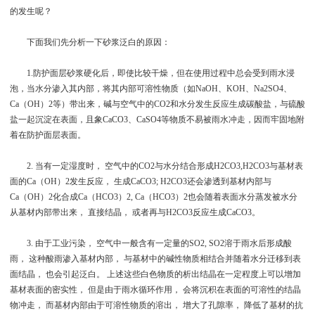
的发生呢？
下面我们先分析一下砂浆泛白的原因：
1.防护面层砂浆硬化后，即使比较干燥，但在使用过程中总会受到雨水浸
泡，当水分渗入其内部，将其内部可溶性物质（如NaOH、KOH、Na2SO4、
Ca（OH）2等）带出来，碱与空气中的CO2和水分发生反应生成碳酸盐，与硫酸
盐一起沉淀在表面，且象CaCO3、CaSO4等物质不易被雨水冲走，因而牢固地附
着在防护面层表面。
2. 当有一定湿度时， 空气中的CO2与水分结合形成H2CO3,H2CO3与基材表
面的Ca（OH）2发生反应， 生成CaCO3; H2CO3还会渗透到基材内部与
Ca（OH）2化合成Ca（HCO3）2, Ca（HCO3）2也会随着表面水分蒸发被水分
从基材内部带出来， 直接结晶， 或者再与H2CO3反应生成CaCO3。
3. 由于工业污染， 空气中一般含有一定量的SO2, SO2溶于雨水后形成酸
雨， 这种酸雨渗入基材内部， 与基材中的碱性物质相结合并随着水分迁移到表
面结晶， 也会引起泛白。 上述这些白色物质的析出结晶在一定程度上可以增加
基材表面的密实性， 但是由于雨水循环作用， 会将沉积在表面的可溶性的结晶
物冲走， 而基材内部由于可溶性物质的溶出， 增大了孔隙率， 降低了基材的抗