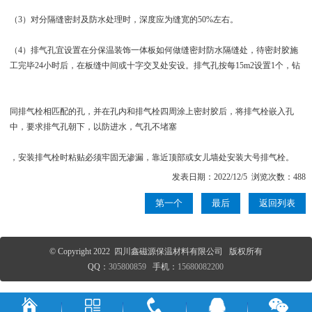
（3）对分隔缝密封及防水处理时，深度应为缝宽的50%左右。
（4）排气孔宜设置在分保温装饰一体板如何做缝密封防水隔缝处，待密封胶施
工完毕24小时后，在板缝中间或十字交叉处安设。排气孔按每15m2设置1个，钻
同排气栓相匹配的孔，并在孔内和排气栓四周涂上密封胶后，将排气栓嵌入孔
中，要求排气孔朝下，以防进水，气孔不堵塞
，安装排气栓时粘贴必须牢固无渗漏，靠近顶部或女儿墙处安装大号排气栓。
发表日期：2022/12/5 浏览次数：488
第一个
最后
返回列表
© Copyright 2022 四川鑫磁源保温材料有限公司 版权所有
QQ：
305800859
手机：
15680082200