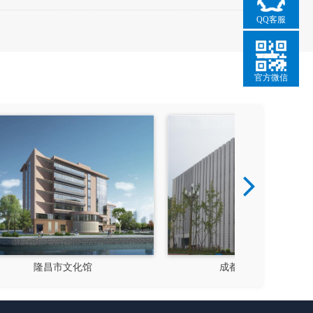
QQ客服
官方微信
成都郫县影视硅谷
新都